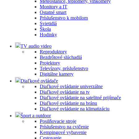
Meteostanice, teplomery, vlhkomery
Monitory a IT
Ostatné smart
Príslušenstvo k mobilom
Svietidlá
Škola
Hodinky
TV audio video
Reproduktory
Bezdrôtové slúchadlá
Projektory
Televízory, príslušenstvo
Digitálne kamery
Diaľkové ovládače
Diaľkové ovládanie univerzálne
Diaľkové ovládanie na tv
Diaľkové ovládanie na satelitné prijímače
Diaľkové ovládanie na bránu
Diaľkové ovládanie na klimatizáciu
Šport a outdoor
Posilňovacie stroje
Príslušenstvo na cvičenie
Kempingové vybavenie
Cestovanie