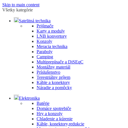
Skip to main content
Všetky kategórie
Satelitná technika
Prijímače
Karty a moduly
LNB konvertory
Konzoly
Meracia technika
Paraboly
Camping
Multiprepínače a DiSEqC
Montážny materiál
Príslušenstvo
Terestriálny príjem
Káble a konektory
Náradie a pomôcky
Elektronika
Batérie
Domáce spotrebiče
Hry a konzoly
Chladenie a kúrenie
Káble, konektory,redukcie