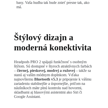
basy. Vaša hudba tak bude znieť presne tak, ako
má.
Štýlový dizajn a
moderná konektivita
Headpods PRO 2 spájajú funkčnosť s osobným
štýlom. Sú dostupné v štyroch atraktívnych farbách
–
čiernej, pieskovej, modrej a ružovej
– takže sa
stanú aj vaším módnym doplnkom. Vďaka
najnovšiemu
Bluetooth v5.3
je pripojenie k vášmu
zariadeniu stabilnejšie a úspornejšie, pričom na
náušníkoch máte plnú kontrolu nad hovormi,
skladbami aj hlasovými asistentmi ako Siri či
Google Assistant.