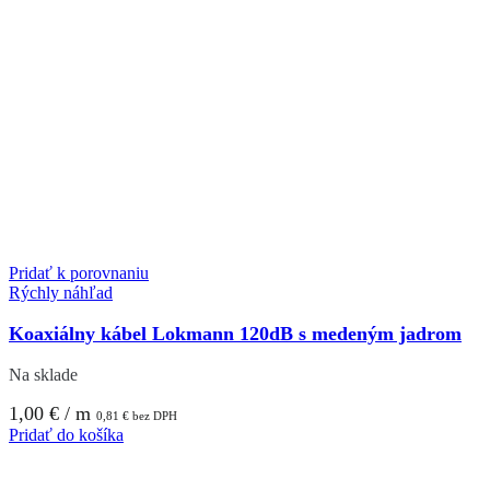
Pridať k porovnaniu
Rýchly náhľad
Koaxiálny kábel Lokmann 120dB s medeným jadrom
Na sklade
1,00
€
/ m
0,81
€
bez DPH
Pridať do košíka