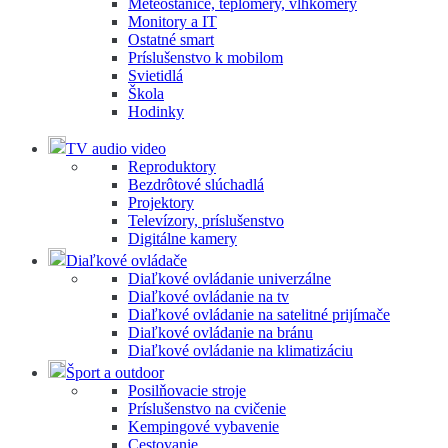
Meteostanice, teplomery, vlhkomery
Monitory a IT
Ostatné smart
Príslušenstvo k mobilom
Svietidlá
Škola
Hodinky
TV audio video
Reproduktory
Bezdrôtové slúchadlá
Projektory
Televízory, príslušenstvo
Digitálne kamery
Diaľkové ovládače
Diaľkové ovládanie univerzálne
Diaľkové ovládanie na tv
Diaľkové ovládanie na satelitné prijímače
Diaľkové ovládanie na bránu
Diaľkové ovládanie na klimatizáciu
Šport a outdoor
Posilňovacie stroje
Príslušenstvo na cvičenie
Kempingové vybavenie
Cestovanie