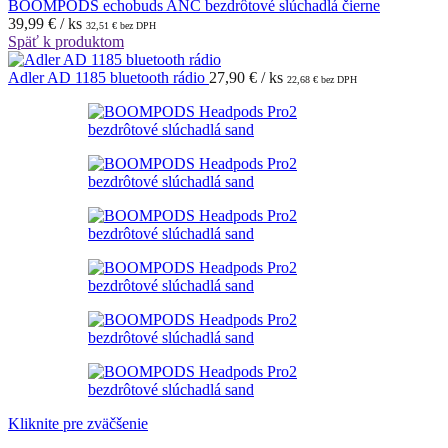
BOOMPODS echobuds ANC bezdrôtové slúchadlá čierne
39,99
€
/ ks
32,51
€
bez DPH
Späť k produktom
Adler AD 1185 bluetooth rádio
27,90
€
/ ks
22,68
€
bez DPH
Kliknite pre zväčšenie