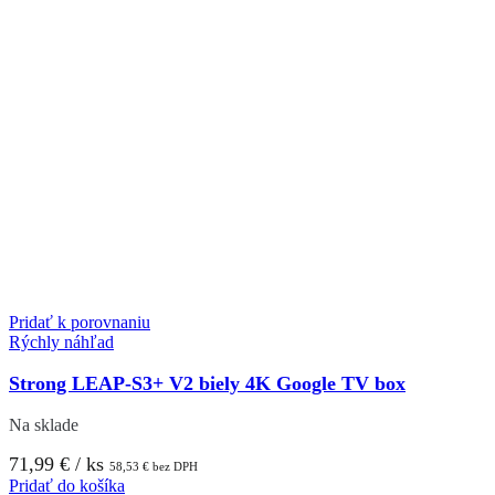
Pridať k porovnaniu
Rýchly náhľad
Strong LEAP-S3+ V2 biely 4K Google TV box
Na sklade
71,99
€
/ ks
58,53
€
bez DPH
Pridať do košíka