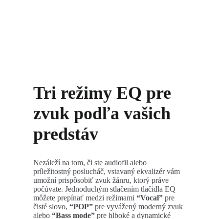
Tri režimy EQ pre
zvuk podľa vašich
predstáv
Nezáleží na tom, či ste audiofil alebo
príležitostný poslucháč, vstavaný ekvalizér vám
umožní prispôsobiť zvuk žánru, ktorý práve
počúvate. Jednoduchým stlačením tlačidla EQ
môžete prepínať medzi režimami
“Vocal”
pre
čisté slovo,
“POP”
pre vyvážený moderný zvuk
alebo
“Bass mode”
pre hlboké a dynamické