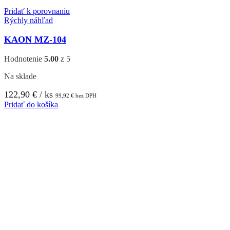
Pridať k porovnaniu
Rýchly náhľad
KAON MZ-104
Hodnotenie
5.00
z 5
Na sklade
122,90
€
/ ks
99,92
€
bez DPH
Pridať do košíka