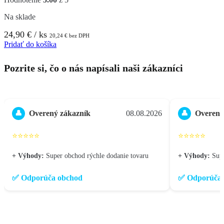
Na sklade
24,90
€
/ ks
20,24
€
bez DPH
Pridať do košíka
Pozrite si, čo o nás napísali naši zákazníci
Overený zákazník
08.08.2026
Overený
👤
👤
⭐⭐⭐⭐⭐
⭐⭐⭐⭐⭐
+ Výhody:
Super obchod rýchle dodanie tovaru
+ Výhody:
Sup
✅ Odporúča obchod
✅ Odporúča 