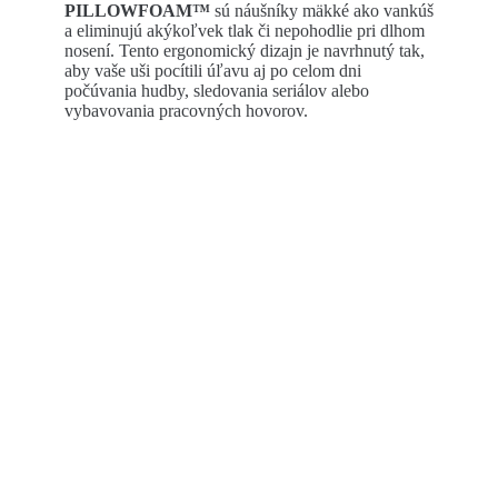
PILLOWFOAM™
sú náušníky mäkké ako vankúš
a eliminujú akýkoľvek tlak či nepohodlie pri dlhom
nosení. Tento ergonomický dizajn je navrhnutý tak,
aby vaše uši pocítili úľavu aj po celom dni
počúvania hudby, sledovania seriálov alebo
vybavovania pracovných hovorov.