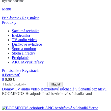
Rýchle dodanie
Menu
Prihlásenie / Registrácia
Produkty
Satelitná technika
Elektronika
TV audio video
Diaľkové ovládače
Šport a outdoor
Škola a hračky
Predplatné
AKCIA
Využi zľavy
Prihlásenie / Registrácia
0
Porovnať
0
0,00
€
Hľadať
Domov
TV audio video
Bezdrôtové slúchadlá
Slúchadlá cez hlavu
BOOMPODS Headpods Pro2 bezdrôtové slúchadlá sand