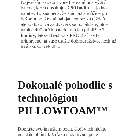
Najväčším skokom vpred je extrémna výdrž
batérie, ktorá dosahuje až
50 hodín
na jedno
nabitie. To znamená, že slúchadlá môžete pri
bežnom používaní nabíjať len raz za týždeň
alebo dokonca za dva. Ak sa ponáhľate, plné
nabitie 400 mAh batérie trvá len približne
2
hodiny
, takže Headpods PRO 2 sú vždy
pripravené na vaše ďalšie dobrodružstvo, nech už
trvá akokoľvek dlho.
Dokonalé pohodlie s
technológiou
PILLOWFOAM™
Doprajte svojim ušiam pocit, akoby ich niekto
neustále objímal. Vďaka inovatívnej pene