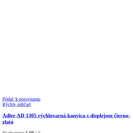
Pridať k porovnaniu
Rýchly náhľad
Adler AD 1305 rýchlovarná kanvica s displejom čierno-
zlatá
Hodnotenie
5.00
z 5