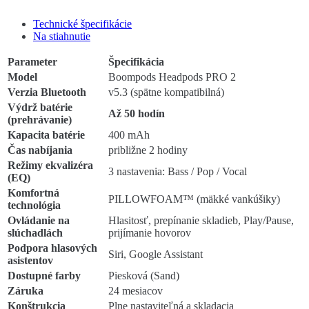
Technické špecifikácie
Na stiahnutie
Parameter
Špecifikácia
Model
Boompods Headpods PRO 2
Verzia Bluetooth
v5.3 (spätne kompatibilná)
Výdrž batérie
Až 50 hodín
(prehrávanie)
Kapacita batérie
400 mAh
Čas nabíjania
približne 2 hodiny
Režimy ekvalizéra
3 nastavenia: Bass / Pop / Vocal
(EQ)
Komfortná
PILLOWFOAM™ (mäkké vankúšiky)
technológia
Ovládanie na
Hlasitosť, prepínanie skladieb, Play/Pause,
slúchadlách
prijímanie hovorov
Podpora hlasových
Siri, Google Assistant
asistentov
Dostupné farby
Piesková (Sand)
Záruka
24 mesiacov
Konštrukcia
Plne nastaviteľná a skladacia