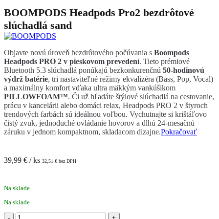
BOOMPODS Headpods Pro2 bezdrôtové
slúchadlá sand
Objavte novú úroveň bezdrôtového počúvania s
Boompods
Headpods PRO 2 v pieskovom prevedení
.
Tieto prémiové
Bluetooth 5.3 slúchadlá ponúkajú bezkonkurenčnú
50-hodinovú
výdrž batérie
, tri nastaviteľné režimy ekvalizéra (Bass, Pop, Vocal)
a maximálny komfort vďaka ultra mäkkým vankúšikom
PILLOWFOAM™
.
Či už hľadáte štýlové slúchadlá na cestovanie,
prácu v kancelárii alebo domáci relax, Headpods PRO 2 v štyroch
trendových farbách sú ideálnou voľbou. Vychutnajte si krištáľovo
čistý zvuk, jednoduché ovládanie hovorov a dlhú 24-mesačnú
záruku v jednom kompaktnom, skladacom dizajne.
Pokračovať
39,99
€
/ ks
32,51
€
bez DPH
Na sklade
Na sklade
množstvo