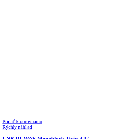
Pridať k porovnaniu
Rýchly náhľad
LNB DI-WAY Monoblock Twin 4,3°