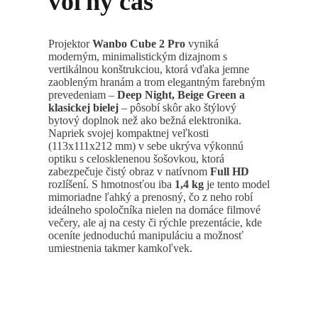
voľný čas
Projektor
Wanbo Cube 2 Pro
vyniká
moderným, minimalistickým dizajnom s
vertikálnou konštrukciou, ktorá vďaka jemne
zaobleným hranám a trom elegantným farebným
prevedeniam –
Deep Night, Beige Green a
klasickej bielej
– pôsobí skôr ako štýlový
bytový doplnok než ako bežná elektronika.
Napriek svojej kompaktnej veľkosti
(113x111x212 mm) v sebe ukrýva výkonnú
optiku s celosklenenou šošovkou, ktorá
zabezpečuje čistý obraz v natívnom
Full HD
rozlíšení. S hmotnosťou iba
1,4 kg
je tento model
mimoriadne ľahký a prenosný, čo z neho robí
ideálneho spoločníka nielen na domáce filmové
večery, ale aj na cesty či rýchle prezentácie, kde
oceníte jednoduchú manipuláciu a možnosť
umiestnenia takmer kamkoľvek.