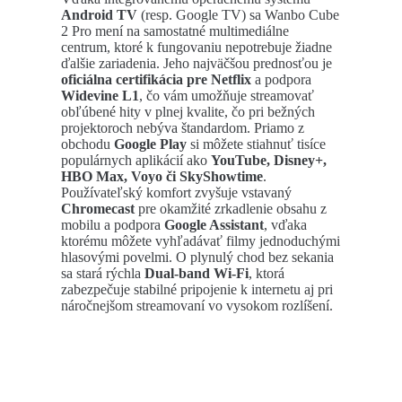
Android TV
(resp. Google TV) sa Wanbo Cube
2 Pro mení na samostatné multimediálne
centrum, ktoré k fungovaniu nepotrebuje žiadne
ďalšie zariadenia. Jeho najväčšou prednosťou je
oficiálna certifikácia pre Netflix
a podpora
Widevine L1
, čo vám umožňuje streamovať
obľúbené hity v plnej kvalite, čo pri bežných
projektoroch nebýva štandardom. Priamo z
obchodu
Google Play
si môžete stiahnuť tisíce
populárnych aplikácií ako
YouTube, Disney+,
HBO Max, Voyo či SkyShowtime
.
Používateľský komfort zvyšuje vstavaný
Chromecast
pre okamžité zrkadlenie obsahu z
mobilu a podpora
Google Assistant
, vďaka
ktorému môžete vyhľadávať filmy jednoduchými
hlasovými povelmi. O plynulý chod bez sekania
sa stará rýchla
Dual-band Wi-Fi
, ktorá
zabezpečuje stabilné pripojenie k internetu aj pri
náročnejšom streamovaní vo vysokom rozlíšení.