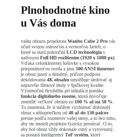
Plnohodnotné kino
u Vás doma
valita obrazu projektora
Wanbo Cube 2 Pro
vás
očarí svojou ostrosťou a vernosťou farieb, o
ktoré sa stará pokročilá
LCD technológia
s
natívnym
Full HD rozlíšením (1920 x 1080 px)
.
Vďaka celosklenenej šošovke s vysokou
priepustnosťou svetla a jasu
500 ANSI lúmenov
je obraz jasný a detailný, pričom podpora
dekódovania
4K obsahu
umožňuje sledovať aj
najnovšie filmové tituly v špičkovej kvalite.
Výnimočnú flexibilitu pri inštalácii ponúka
funkcia digitálneho zoomu
, ktorá dovoľuje
zmenšiť veľkosť obrazu zo
100 % až na 50 %
.
To znamená, že si môžete vychutnať dokonalý
obraz s uhlopriečkou od
40 až do 130 palcov
presne podľa rozmerov vašej steny, a to bez toho,
aby ste museli projektor fyzicky presúvať. O to,
aby bol obraz vždy dokonale ostrý a vyrovnaný,
sa postará inteligentný
ToF systém
, ktorý