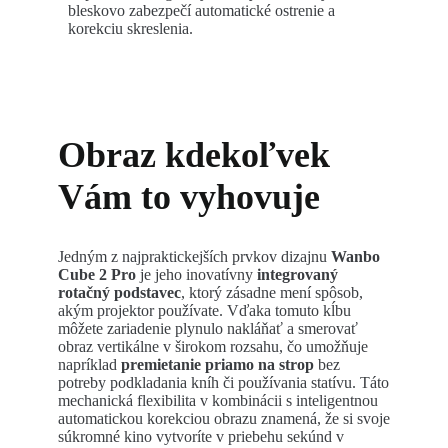
bleskovo zabezpečí automatické ostrenie a
korekciu skreslenia.
Obraz kdekoľvek
Vám to vyhovuje
Jedným z najpraktickejších prvkov dizajnu
Wanbo
Cube 2 Pro
je jeho inovatívny
integrovaný
rotačný podstavec
, ktorý zásadne mení spôsob,
akým projektor používate. Vďaka tomuto kĺbu
môžete zariadenie plynulo nakláňať a smerovať
obraz vertikálne v širokom rozsahu, čo umožňuje
napríklad
premietanie priamo na strop
bez
potreby podkladania kníh či používania statívu. Táto
mechanická flexibilita v kombinácii s inteligentnou
automatickou korekciou obrazu znamená, že si svoje
súkromné kino vytvoríte v priebehu sekúnd v