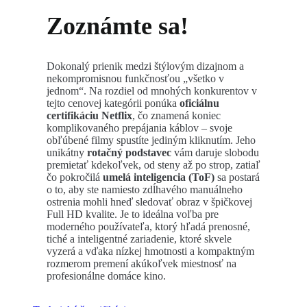
Zoznámte sa!
Dokonalý prienik medzi štýlovým dizajnom a
nekompromisnou funkčnosťou „všetko v
jednom“. Na rozdiel od mnohých konkurentov v
tejto cenovej kategórii ponúka
oficiálnu
certifikáciu Netflix
, čo znamená koniec
komplikovaného prepájania káblov – svoje
obľúbené filmy spustíte jediným kliknutím. Jeho
unikátny
rotačný podstavec
vám daruje slobodu
premietať kdekoľvek, od steny až po strop, zatiaľ
čo pokročilá
umelá inteligencia (ToF)
sa postará
o to, aby ste namiesto zdĺhavého manuálneho
ostrenia mohli hneď sledovať obraz v špičkovej
Full HD kvalite. Je to ideálna voľba pre
moderného používateľa, ktorý hľadá prenosné,
tiché a inteligentné zariadenie, ktoré skvele
vyzerá a vďaka nízkej hmotnosti a kompaktným
rozmerom premení akúkoľvek miestnosť na
profesionálne domáce kino.