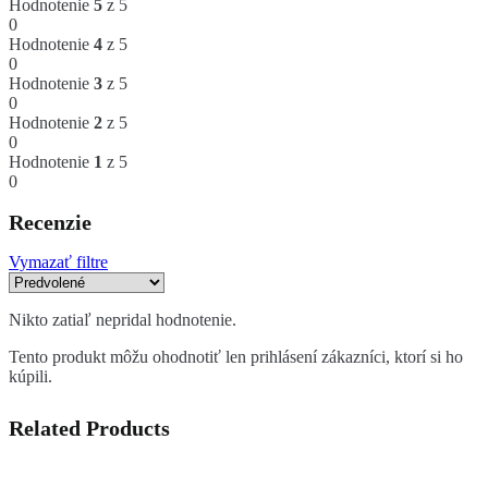
Hodnotenie
5
z 5
0
Hodnotenie
4
z 5
0
Hodnotenie
3
z 5
0
Hodnotenie
2
z 5
0
Hodnotenie
1
z 5
0
Recenzie
Vymazať filtre
Nikto zatiaľ nepridal hodnotenie.
Tento produkt môžu ohodnotiť len prihlásení zákazníci, ktorí si ho
kúpili.
Related Products