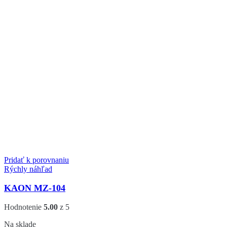
Pridať k porovnaniu
Rýchly náhľad
KAON MZ-104
Hodnotenie
5.00
z 5
Na sklade