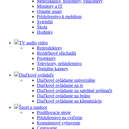
Meteostanice, teplomery, vlhkomery
Monitory a IT
Ostatné smart
Príslušenstvo k mobilom
Svietidlá
Škola
Hodinky
TV audio video
Reproduktory
Bezdrôtové slúchadlá
Projektory
Televízory, príslušenstvo
Digitálne kamery
Diaľkové ovládače
Diaľkové ovládanie univerzálne
Diaľkové ovládanie na tv
Diaľkové ovládanie na satelitné prijímače
Diaľkové ovládanie na bránu
Diaľkové ovládanie na klimatizáciu
Šport a outdoor
Posilňovacie stroje
Príslušenstvo na cvičenie
Kempingové vybavenie
Cestovanie