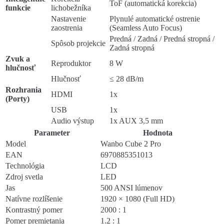
ToF (automatická korekcia)
funkcie
lichobežníka
Nastavenie
Plynulé automatické ostrenie
zaostrenia
(Seamless Auto Focus)
Predná / Zadná / Predná stropná /
Spôsob projekcie
Zadná stropná
Zvuk a
Reproduktor
8 W
hlučnosť
Hlučnosť
≤ 28 dB/m
Rozhrania
HDMI
1x
(Porty)
USB
1x
Audio výstup
1x AUX 3,5 mm
Parameter
Hodnota
Model
Wanbo Cube 2 Pro
EAN
6970885351013
Technológia
LCD
Zdroj svetla
LED
Jas
500 ANSI lúmenov
Natívne rozlíšenie
1920 × 1080 (Full HD)
Kontrastný pomer
2000 : 1
Pomer premietania
1.2 : 1