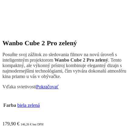
Wanbo Cube 2 Pro zelený
Posuňte svoj zážitok zo sledovania filmov na novú úroveň s
inteligentným projektorom
Wanbo Cube 2 Pro zelený
. Tento
kompaktný, ale výkonný prístroj kombinuje elegantný dizajn s
najmodernejšími technológiami, čím vytvára dokonalú atmosféru
kina priamo u vás v obývačke.
Vďaka svietivosti
Pokračovať
Farba
biela
zelená
179,90
€
146,26
€
bez DPH