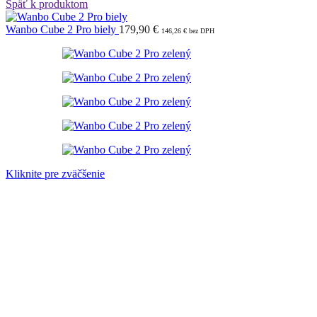
Späť k produktom
Wanbo Cube 2 Pro biely
179,90
€
146,26
€
bez DPH
Kliknite pre zväčšenie