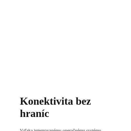
Konektivita bez
hraníc
Vďaka integrovanému operačnému systému