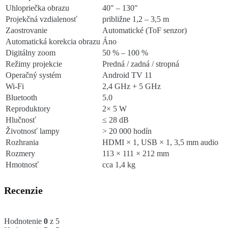
Uhlopriečka obrazu
40″ – 130″
Projekčná vzdialenosť
približne 1,2 – 3,5 m
Zaostrovanie
Automatické (ToF senzor)
Automatická korekcia obrazu
Áno
Digitálny zoom
50 % – 100 %
Režimy projekcie
Predná / zadná / stropná
Operačný systém
Android TV 11
Wi-Fi
2,4 GHz + 5 GHz
Bluetooth
5.0
Reproduktory
2× 5 W
Hlučnosť
≤ 28 dB
Životnosť lampy
> 20 000 hodín
Rozhrania
HDMI × 1, USB × 1, 3,5 mm audio
Rozmery
113 × 111 × 212 mm
Hmotnosť
cca 1,4 kg
Recenzie
Hodnotenie
0
z 5