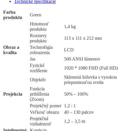
Technické špecifikácie
Farba
Green
produktu
Hmotnosť
1,4 kg
produktu
Rozmery
113 x 111 x 212 mm
produktu
Obraz a
Technológia
LCD
kvalita
zobrazenia
Jas
500 ANSI lúmenov
Fyzické
1920 * 1080 FHD (Full HD)
rozlíšenie
Sklenená šošovka s vysokou
Objektív
priepustnosťou svetla
Funkcia
Projekcia
priblíženia
50% – 100%
(Zoom)
Projekčný pomer
1.2 : 1
Veľkosť obrazu
40 – 130 palcov
Projekčná
1,2 – 3,5 m
vzdialenosť
Inteligentné
Korekcia