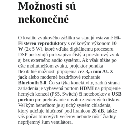
Možnosti sú
nekonečné
O kvalitu zvukového zážitku sa starajú vstavané
Hi-
Fi stereo reproduktory
s celkovým výkonom
10
W
(2x 5 W), ktoré vďaka digitálnemu procesoru
DSP poskytujú prekvapivo čistý a priestorový zvuk
aj bez externého audio systému. Ak však túžite po
ešte mohutnejšom zvuku, projektor ponúka
flexibilné možnosti pripojenia cez
3,5 mm AUX
jack
alebo moderné bezdrôtové rozhranie
Bluetooth 5.0
. Čo sa týka konektivity, zadná strana
zariadenia je vybavená portom
HDMI
na pripojenie
herných konzol (PS5, Switch) či notebookov a
USB
portom
pre prehrávanie obsahu z externých diskov.
Veľkým benefitom je aj tichý systém chladenia,
ktorý udržuje hlučnosť pod hranicou
28 dB
, takže
vás počas filmových večerov nebude rušiť žiadny
nepríjemný šum ventilátora.