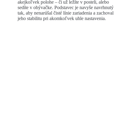
akejkoľvek polohe – či už ležíte v posteli, alebo
sedíte v obývačke. Podstavec je navyše navrhnutý
tak, aby nenarúšal čisté línie zariadenia a zachoval
jeho stabilitu pri akomkoľvek uhle nastavenia.