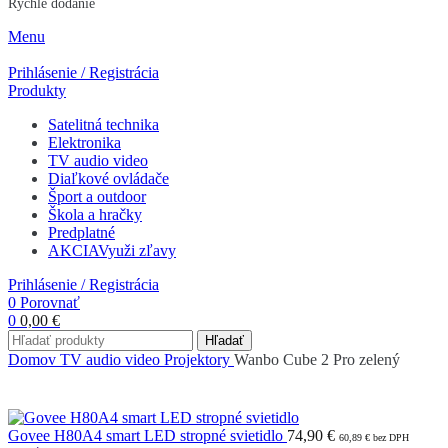
Rýchle dodanie
Menu
Prihlásenie / Registrácia
Produkty
Satelitná technika
Elektronika
TV audio video
Diaľkové ovládače
Šport a outdoor
Škola a hračky
Predplatné
AKCIA
Využi zľavy
Prihlásenie / Registrácia
0
Porovnať
0
0,00
€
Hľadať
Domov
TV audio video
Projektory
Wanbo Cube 2 Pro zelený
Govee H80A4 smart LED stropné svietidlo
74,90
€
60,89
€
bez DPH