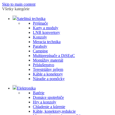
Skip to main content
Všetky kategórie
Satelitná technika
Prijímače
Karty a moduly
LNB konvertory
Konzoly
Meracia technika
Paraboly
Camping
Multiprepínače a DiSEqC
Montážny materiál
Príslušenstvo
Terestriálny príjem
Káble a konektory
Náradie a pomôcky
Elektronika
Batérie
Domáce spotrebiče
Hry a konzoly
Chladenie a kúrenie
Káble, konektory,redukcie